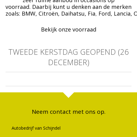
zeer ruime aanbod in occasions op
voorraad. Daarbij kunt u denken aan de merken
zoals:
BMW,
Citroën,
Daihatsu,
Fia
,
Ford,
Lancia,
O
Bekijk onze voorraad
TWEEDE KERSTDAG GEOPEND (26
DECEMBER)
Neem contact met ons op.
Autobedrijf van Schijndel