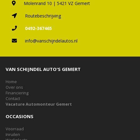
Molenrand 10 | 5421 VZ Gemert
Routebeschrijving
0492-367465
info@vanschijndelautos.nl
VAN SCHIJNDEL AUTO'S GEMERT
Home
Over ons
Financiering
Contact
Vacature Automonteur Gemert
OCCASIONS
Voorraad
Inruilen