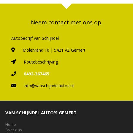
Neem contact met ons op.
Autobedrijf van Schijndel
Molenrand 10 | 5421 VZ Gemert
Routebeschrijving
0492-367465
info@vanschijndelautos.nl
VAN SCHIJNDEL AUTO'S GEMERT
Home
Over ons