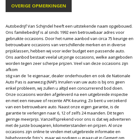
OVERIGE OPMERKINGEN
Autobedrijf Van Schijndel heeft een uitstekende naam opgebouwd.
Ons familiebedrijf is al sinds 1992 een betrouwbaar adres voor
gebruikte occasions. Door het ruime aanbod van circa 75 keurige en
betrouwbare occasions van verschillende merken en in diverse
prijsklassen, hebben wij voor ieder budget een passende auto.
Ons aanbod bestaat veelal uit jonge occasions, welke aangeboden
worden tegen zeer scherpe prijzen. Veel van deze occasions zijn
afkom
stig van de 1e eigenaar, dealer onderhouden en ook de Nationale
Auto Pas is aanwezig (NAP). Inruilen van uw auto is bij ons geen
enkel probleem, wij zullen u altijd een concurrerend bod doen.
Onze occasions worden afgeleverd na een uitgebreide inspectie
en met een nieuwe of recente APK-keuring. Zo bent u verzekerd
van een betrouwbare auto. Naast onze eigen garantie, is de
garantie te verlengen naar 6, 12 of zelfs 24 maanden. Dit tegen
geringe meerprijs. Vanzelfsprekend voor ons is dat wij adverteren
met de juiste bouwjaren, kilometerstanden en prijzen. Al onze
occasions zijn online te vinden met uitgebreide informatie en
bijbehorende foto's, maar wij nodigen u graag uit in Gemert om