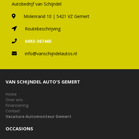
Autobedrijf van Schijndel
Molenrand 10 | 5421 VZ Gemert
Routebeschrijving
0492-367465
info@vanschijndelautos.nl
VAN SCHIJNDEL AUTO'S GEMERT
Home
Over ons
Financiering
Contact
Vacature Automonteur Gemert
OCCASIONS