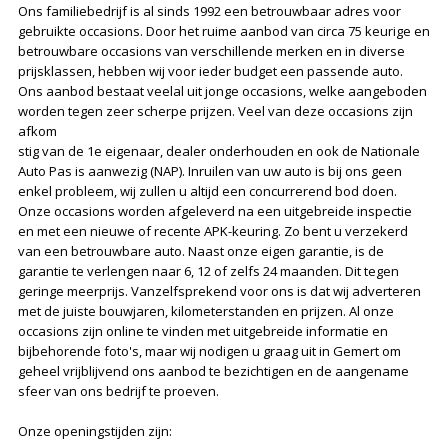
Ons familiebedrijf is al sinds 1992 een betrouwbaar adres voor
gebruikte occasions. Door het ruime aanbod van circa 75 keurige en
betrouwbare occasions van verschillende merken en in diverse
prijsklassen, hebben wij voor ieder budget een passende auto.
Ons aanbod bestaat veelal uit jonge occasions, welke aangeboden
worden tegen zeer scherpe prijzen. Veel van deze occasions zijn
afkom
stig van de 1e eigenaar, dealer onderhouden en ook de Nationale
Auto Pas is aanwezig (NAP). Inruilen van uw auto is bij ons geen
enkel probleem, wij zullen u altijd een concurrerend bod doen.
Onze occasions worden afgeleverd na een uitgebreide inspectie
en met een nieuwe of recente APK-keuring. Zo bent u verzekerd
van een betrouwbare auto. Naast onze eigen garantie, is de
garantie te verlengen naar 6, 12 of zelfs 24 maanden. Dit tegen
geringe meerprijs. Vanzelfsprekend voor ons is dat wij adverteren
met de juiste bouwjaren, kilometerstanden en prijzen. Al onze
occasions zijn online te vinden met uitgebreide informatie en
bijbehorende foto's, maar wij nodigen u graag uit in Gemert om
geheel vrijblijvend ons aanbod te bezichtigen en de aangename
sfeer van ons bedrijf te proeven.
Onze openingstijden zijn: