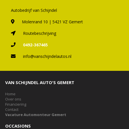
Autobedrijf van Schijndel
Molenrand 10 | 5421 VZ Gemert
Routebeschrijving
0492-367465
info@vanschijndelautos.nl
VAN SCHIJNDEL AUTO'S GEMERT
Home
Over ons
Financiering
Contact
Vacature Automonteur Gemert
OCCASIONS