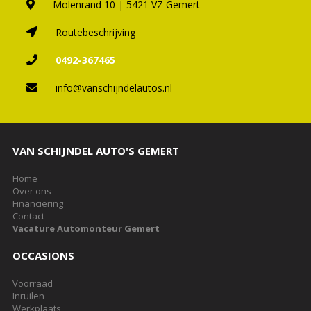
Molenrand 10 | 5421 VZ Gemert
Routebeschrijving
0492-367465
info@vanschijndelautos.nl
VAN SCHIJNDEL AUTO'S GEMERT
Home
Over ons
Financiering
Contact
Vacature Automonteur Gemert
OCCASIONS
Voorraad
Inruilen
Werkplaats