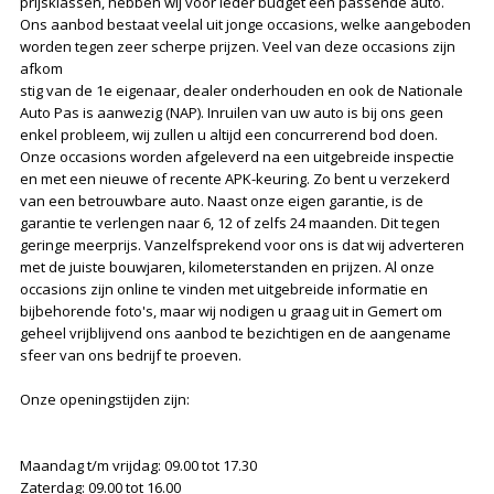
prijsklassen, hebben wij voor ieder budget een passende auto.
Ons aanbod bestaat veelal uit jonge occasions, welke aangeboden
worden tegen zeer scherpe prijzen. Veel van deze occasions zijn
afkom
stig van de 1e eigenaar, dealer onderhouden en ook de Nationale
Auto Pas is aanwezig (NAP). Inruilen van uw auto is bij ons geen
enkel probleem, wij zullen u altijd een concurrerend bod doen.
Onze occasions worden afgeleverd na een uitgebreide inspectie
en met een nieuwe of recente APK-keuring. Zo bent u verzekerd
van een betrouwbare auto. Naast onze eigen garantie, is de
garantie te verlengen naar 6, 12 of zelfs 24 maanden. Dit tegen
geringe meerprijs. Vanzelfsprekend voor ons is dat wij adverteren
met de juiste bouwjaren, kilometerstanden en prijzen. Al onze
occasions zijn online te vinden met uitgebreide informatie en
bijbehorende foto's, maar wij nodigen u graag uit in Gemert om
geheel vrijblijvend ons aanbod te bezichtigen en de aangename
sfeer van ons bedrijf te proeven.
Onze openingstijden zijn:
Maandag t/m vrijdag: 09.00 tot 17.30
Zaterdag: 09.00 tot 16.00