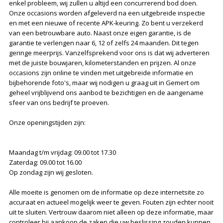
enkel probleem, wij zullen u altijd een concurrerend bod doen.
Onze occasions worden afgeleverd na een uitgebreide inspectie
en met een nieuwe of recente APK-keuring. Zo bent u verzekerd
van een betrouwbare auto. Naast onze eigen garantie, is de
garantie te verlengen naar 6, 12 of zelfs 24 maanden. Dit tegen
geringe meerprijs. Vanzelfsprekend voor ons is dat wij adverteren
met de juiste bouwjaren, kilometerstanden en prijzen. Al onze
occasions zijn online te vinden met uitgebreide informatie en
bijbehorende foto's, maar wij nodigen u graag uit in Gemert om
geheel vrijblijvend ons aanbod te bezichtigen en de aangename
sfeer van ons bedrijf te proeven.
Onze openingstijden zijn:
Maandag t/m vrijdag: 09.00 tot 17.30
Zaterdag: 09.00 tot 16.00
Op zondag zijn wij gesloten.
Alle moeite is genomen om de informatie op deze internetsite zo
accuraat en actueel mogelijk weer te geven. Fouten zijn echter nooit
uit te sluiten. Vertrouw daarom niet alleen op deze informatie, maar
controleer bij aankoop de zaken die uw beslissing zouden kunnen