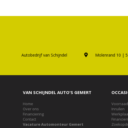
Autobedrijf van Schijndel
Molenrand 10 | 5
VAN SCHIJNDEL AUTO'S GEMERT
OCCAS
Home
Voorraad
Over ons
Inruilen
Financiering
Werkplaa
Contact
Financier
Vacature Automonteur Gemert
Zoekopdr