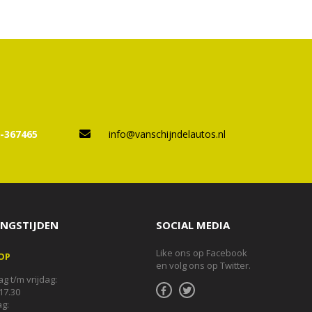
-367465
info@vanschijndelautos.nl
NGSTIJDEN
SOCIAL MEDIA
Like ons op Facebook
OP
en volg ons op Twitter.
 t/m vrijdag:
17.30
g: