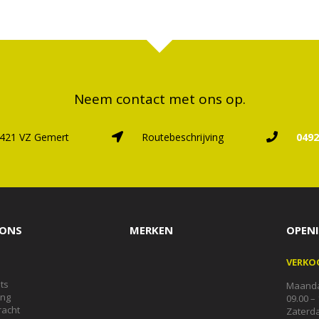
Neem contact met ons op.
421 VZ Gemert
Routebeschrijving
0492
IONS
MERKEN
OPENI
VERKO
ts
Maandag
ing
09.00 – 
acht
Zaterda